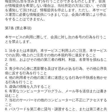
報提供(広告を含みます)を行うことができるものとします。会員
が情報提供を希望しない場合は、当社所定の方法に従い、その旨
を通知して頂ければ、情報提供を停止します。ただし、本サービ
ス運営に必要な情報提供につきましては、会員の希望により停止
をすることはできません。
第7条 (禁止事項)
本サービスの利用に際して、会員に対し次の各号の行為を行うこ
とを禁止します。
1. 法令または本規約、本サービスご利用上のご注意、本サービス
でのお買い物上のご注意その他の本規約等に違反すること
2. 当社、およびその他の第三者の権利、利益、名誉等を損ねるこ
と
3. 青少年の心身に悪影響を及ぼす恐れがある行為、その他公序良
俗に反する行為を行うこと
4. 他の利用者その他の第三者に迷惑となる行為や不快感を抱かせ
る行為を行うこと
5. 虚偽の情報を入力すること
6. 有害なコンピュータープログラム、メール等を送信または書き
込むこと
7. 当社のサーバーその他のコンピューターに不正にアクセスする
こと
8. パスワードを第三者に貸与・譲渡すること、または第三者と共