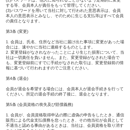
(2)パスワードは、他人に知られることがないよう定期的に変更
する等、会員本人が責任をもって管理してください。
(3)パスワードを用いて当社に対して行われた意思表示は、会員
本人の意思表示とみなし、そのために生じる支払等はすべて会員
の責任となります。
第3条 (変更)
1. 会員は、氏名、住所など当社に届け出た事項に変更があった場
合には、速やかに当社に連絡するものとします。
2. 変更登録がなされなかったことにより生じた損害について、当
社は一切責任を負いません。また、変更登録がなされた場合で
も、変更登録前にすでに手続がなされた取引は、変更登録前の情
報に基づいて行われますのでご注意ください。
第4条 (退会)
会員が退会を希望する場合には、会員本人が退会手続きを行って
ください。所定の退会手続の終了後に、退会となります。
第5条 (会員資格の喪失及び賠償義務)
1. 会員が、会員資格取得申込の際に虚偽の申告をしたとき、通信
販売による代金支払債務を怠ったとき、その他当社が会員として
不適当と認める事由があるときは、当社は、会員資格を取り消す