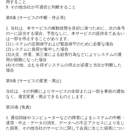
用すること
9. その他当社が不適切と判断すること
第8条 (サービスの中断・停止等)
1. 当社は、本サービスの稼動状態を良好に保つために、次の各号
の一に該当する場合、予告なしに、本サービスの提供全てあるい
は一部を停止することがあります。
(1)システムの定期保守および緊急保守のために必要な場合
(2)システムに負荷が集中した場合
(3)火災、停電、第三者による妨害行為などによりシステムの運
用が困難になった場合
(4)その他、止むを得ずシステムの停止が必要と当社が判断した
場合
第9条 (サービスの変更・廃止)
当社は、その判断によりサービスの全部または一部を事前の通知
なく、適宜変更・廃止できるものとします。
第10条 (免責)
1. 通信回線やコンピューターなどの障害によるシステムの中断・
遅滞・中止・データの消失、データへの不正アクセスにより生じ
た損害、その他当社のサービスに関して会員に生じた損害につい