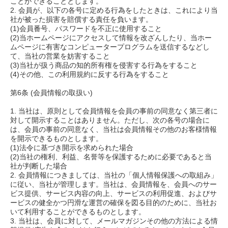
ことができることとします。
2. 会員が、以下の各号に定める行為をしたときは、これにより当
社が被った損害を賠償する責任を負います。
(1)会員番号、パスワードを不正に使用すること
(2)当ホームページにアクセスして情報を改ざんしたり、当ホー
ムページに有害なコンピュータープログラムを送信するなどし
て、当社の営業を妨害すること
(3)当社が扱う商品の知的所有権を侵害する行為をすること
(4)その他、この利用規約に反する行為をすること
第6条 (会員情報の取扱い)
1. 当社は、原則として会員情報を会員の事前の同意なく第三者に
対して開示することはありません。ただし、次の各号の場合に
は、会員の事前の同意なく、当社は会員情報その他のお客様情報
を開示できるものとします。
(1)法令に基づき開示を求められた場合
(2)当社の権利、利益、名誉等を保護するために必要であると当
社が判断した場合
2. 会員情報につきましては、当社の「個人情報保護への取組み」
に従い、当社が管理します。当社は、会員情報を、会員へのサー
ビス提供、サービス内容の向上、サービスの利用促進、およびサ
ービスの健全かつ円滑な運営の確保を図る目的のために、当社お
いて利用することができるものとします。
3. 当社は、会員に対して、メールマガジンその他の方法による情