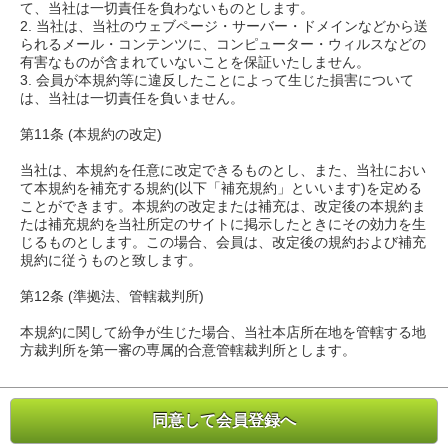
て、当社は一切責任を負わないものとします。
2. 当社は、当社のウェブページ・サーバー・ドメインなどから送
られるメール・コンテンツに、コンピューター・ウィルスなどの
有害なものが含まれていないことを保証いたしません。
3. 会員が本規約等に違反したことによって生じた損害について
は、当社は一切責任を負いません。
第11条 (本規約の改定)
当社は、本規約を任意に改定できるものとし、また、当社におい
て本規約を補充する規約(以下「補充規約」といいます)を定める
ことができます。本規約の改定または補充は、改定後の本規約ま
たは補充規約を当社所定のサイトに掲示したときにその効力を生
じるものとします。この場合、会員は、改定後の規約および補充
規約に従うものと致します。
第12条 (準拠法、管轄裁判所)
本規約に関して紛争が生じた場合、当社本店所在地を管轄する地
方裁判所を第一審の専属的合意管轄裁判所とします。
同意して会員登録へ