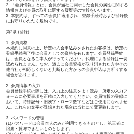
2. 「会員情報」とは、会員が当社に開示した会員の属性に関する
情報および会員の取引に関する履歴等の情報をいいます。
3. 本規約は、すべての会員に適用され、登録手続時および登録後
にお守りいただく規約です。
第2条 (登録)
1. 会員資格
本規約に同意の上、所定の入会申込みをされたお客様は、所定の
登録手続完了後に会員としての資格を有します。会員登録手続
は、会員となるご本人が行ってください。代理による登録は一切
認められません。なお、過去に会員資格が取り消された方やその
他当社が相応しくないと判断した方からの会員申込はお断りする
場合があります。
2. 会員情報の入力
会員登録手続の際には、入力上の注意をよく読み、所定の入力フ
ォームに必要事項を正確に入力してください。会員情報の登録に
おいて、特殊記号・旧漢字・ローマ数字などはご使用になれませ
ん。これらの文字が登録された場合は当社にて変更致します。
3. パスワードの管理
(1)パスワードは会員本人のみが利用できるものとし、第三者に
譲渡・貸与できないものとします。