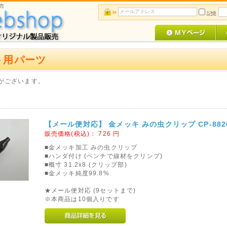
売
記憶
ト用パーツ
がございます。
【メール便対応】 金メッキ みの虫クリップ CP-8820
販売価格(税込)：
726
円
■金メッキ加工 みの虫クリップ
■ハンダ付け (ペンチで線材をクリンプ)
■概寸 31.2x8 (クリップ部)
■金メッキ純度99.8%
★メール便対応 (9セットまで)
※本商品は10個入りです