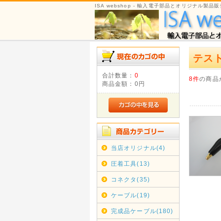
ISA webshop - 輸入電子部品とオリジナル製品販
テス
合計数量：
0
8件
の商品
商品金額：
0円
当店オリジナル(4)
圧着工具(13)
コネクタ(35)
ケーブル(19)
完成品ケーブル(180)