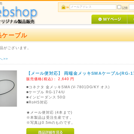
売
記憶
品ケーブル
品がございます。
へ>>
【メール便対応】 両端金メッキSMAケーブル(RG-174/
販売価格(税込)：
2,640
円
■コネクタ 金メッキSMA (V-7801DG/KY オス)
■ケーブル RG-174/U
■インピーダンス 50Ω
■RoHS対応
★メール便対応 (4本まで)
※本製品は受注生産です。
※写真は0.5mのものです。