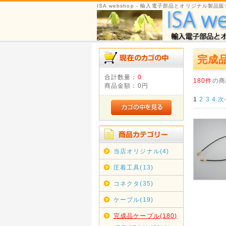
ISA webshop - 輸入電子部品とオリジナル製品販
完成
合計数量：
0
180件
の商
商品金額：
0円
1
2
3
4
次
当店オリジナル(4)
圧着工具(13)
コネクタ(35)
ケーブル(19)
完成品ケーブル(180)