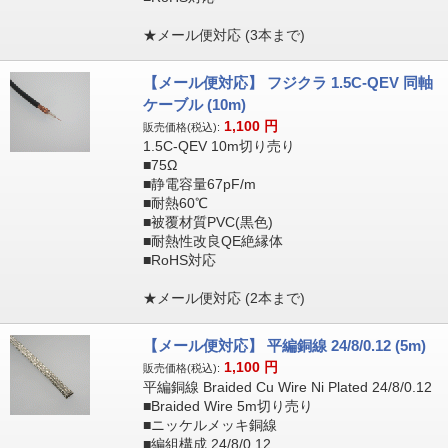
★メール便対応 (3本まで)
【メール便対応】 フジクラ 1.5C-QEV 同軸
ケーブル (10m)
1,100
円
販売価格(税込):
1.5C-QEV 10m切り売り
■75Ω
■静電容量67pF/m
■耐熱60℃
■被覆材質PVC(黒色)
■耐熱性改良QE絶縁体
■RoHS対応
★メール便対応 (2本まで)
【メール便対応】 平編銅線 24/8/0.12 (5m)
1,100
円
販売価格(税込):
平編銅線 Braided Cu Wire Ni Plated 24/8/0.12
■Braided Wire 5m切り売り
■ニッケルメッキ銅線
■編組構成 24/8/0.12