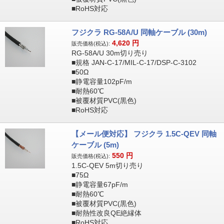
■RoHS対応
フジクラ RG-58A/U 同軸ケーブル (30m)
4,620
円
販売価格(税込):
RG-58A/U 30m切り売り
■規格 JAN-C-17/MIL-C-17/DSP-C-3102
■50Ω
■静電容量102pF/m
■耐熱60℃
■被覆材質PVC(黒色)
■RoHS対応
【メール便対応】 フジクラ 1.5C-QEV 同軸
ケーブル (5m)
550
円
販売価格(税込):
1.5C-QEV 5m切り売り
■75Ω
■静電容量67pF/m
■耐熱60℃
■被覆材質PVC(黒色)
■耐熱性改良QE絶縁体
■RoHS対応