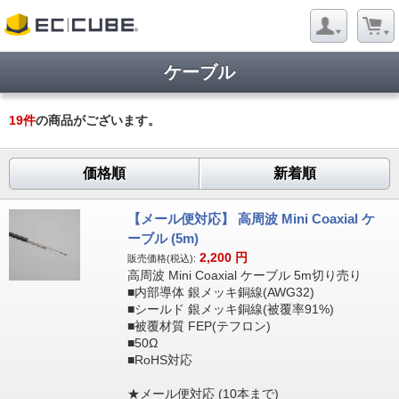
ケーブル
19
件
の商品がございます。
価格順
新着順
【メール便対応】 高周波 Mini Coaxial ケ
ーブル (5m)
2,200
円
販売価格(税込):
高周波 Mini Coaxial ケーブル 5m切り売り
■内部導体 銀メッキ銅線(AWG32)
■シールド 銀メッキ銅線(被覆率91%)
■被覆材質 FEP(テフロン)
■50Ω
■RoHS対応
★メール便対応 (10本まで)