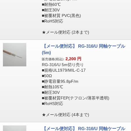
■耐熱60℃
■耐圧30V
■被覆材質 PVC(黒色)
■RoHS対応
★メール便対応 (2本まで)
【メール便対応】 RG-316/U 同軸ケーブル
(5m)
2,200
円
販売価格(税込):
RG-316/U 5m切り売り
■規格UL1979/MIL-C-17
■50Ω
■静電容量95.8pF/m
■耐熱105℃
■耐圧30V
■被覆材質FEP(テフロン/薄茶半透明)
■RoHS対応
★メール便対応 (4本まで)
【メール便対応】 RG-316/U 同軸ケーブル