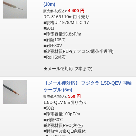
(10m)
4,400
円
販売価格(税込):
RG-316/U 10m切り売り
■規格UL1979/MIL-C-17
■50Ω
■静電容量95.8pF/m
■耐熱105℃
■耐圧30V
■被覆材質FEP(テフロン/薄茶半透明)
■RoHS対応
★メール便対応 (2本まで)
【メール便対応】 フジクラ 1.5D-QEV 同軸
ケーブル (5m)
550
円
販売価格(税込):
1.5D-QEV 5m切り売り
■50Ω
■静電容量100pF/m
■耐熱60℃
■被覆材質PVC(灰色)
■耐熱性改良QE絶縁体