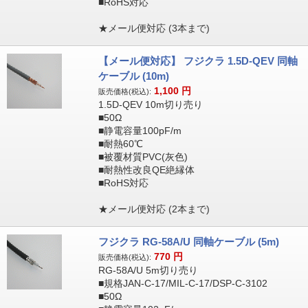
■RoHS対応
★メール便対応 (3本まで)
【メール便対応】 フジクラ 1.5D-QEV 同軸
ケーブル (10m)
1,100
円
販売価格(税込):
1.5D-QEV 10m切り売り
■50Ω
■静電容量100pF/m
■耐熱60℃
■被覆材質PVC(灰色)
■耐熱性改良QE絶縁体
■RoHS対応
★メール便対応 (2本まで)
フジクラ RG-58A/U 同軸ケーブル (5m)
770
円
販売価格(税込):
RG-58A/U 5m切り売り
■規格JAN-C-17/MIL-C-17/DSP-C-3102
■50Ω