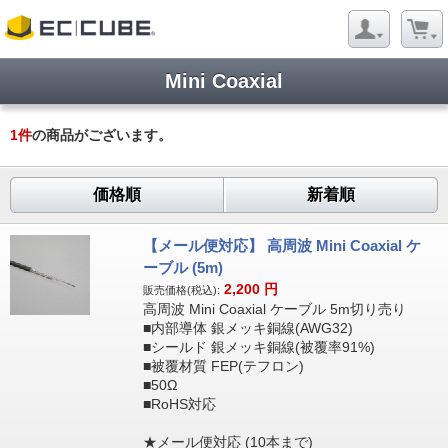
Mini Coaxial
1
件
の商品がございます。
価格順
新着順
【メール便対応】 高周波 Mini Coaxial ケ
ーブル (5m)
2,200
円
販売価格(税込):
高周波 Mini Coaxial ケーブル 5m切り売り
■内部導体 銀メッキ銅線(AWG32)
■シールド 銀メッキ銅線(被覆率91%)
■被覆材質 FEP(テフロン)
■50Ω
■RoHS対応
★メール便対応 (10本まで)