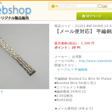
売
記憶
商品コード：
21101 BW-24/8/0.12-
【メール便対応】 平編銅線 24
販売価格(税込)：
1,100
円
ポイント：
20
Pt
メーカー：
台湾製
メーカーURL：
http://www.isawebsh
関連カテゴリ：
ケーブル
>
平編銅線
平編銅線 Braided Cu Wire Ni Plated 
■Braided Wire 5m切り売り
■ニッケルメッキ銅線
■編組構成 24/8/0.12
する
■2.0SQ相当
■RoHS対応
★メール便対応 (4本まで)