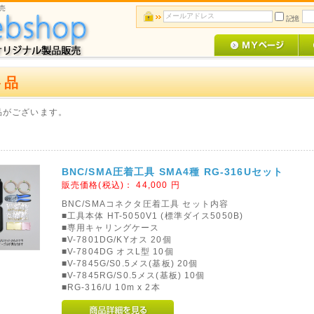
売
記憶
ト品
品がございます。
BNC/SMA圧着工具 SMA4種 RG-316Uセット
販売価格(税込)：
44,000
円
BNC/SMAコネクタ圧着工具 セット内容
■工具本体 HT-5050V1 (標準ダイス5050B)
■専用キャリングケース
■V-7801DG/KYオス 20個
■V-7804DG オスL型 10個
■V-7845G/S0.5メス(基板) 20個
■V-7845RG/S0.5メス(基板) 10個
■RG-316/U 10m x 2本