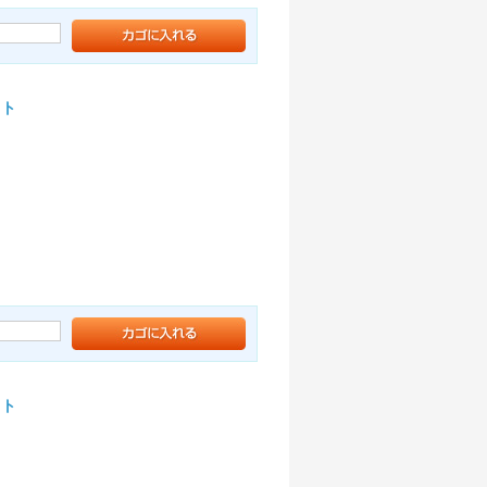
ット
ット