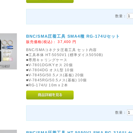
数量：
BNC/SMA圧着工具 SMA4種 RG-174Uセット
販売価格(税込)：
37,400
円
BNC/SMAコネクタ圧着工具 セット内容
■工具本体 HT-5050V1 (標準ダイス5050B)
■専用キャリングケース
■V-7801DG/KYオス 20個
■V-7804DG オスL型 10個
■V-7845G/S0.5メス(基板) 20個
■V-7845RG/S0.5メス(基板) 10個
■RG-174/U 10m x 2本
数量：
BNC/SMA圧着工具 HT-5050V1 SMA RG-316/U 